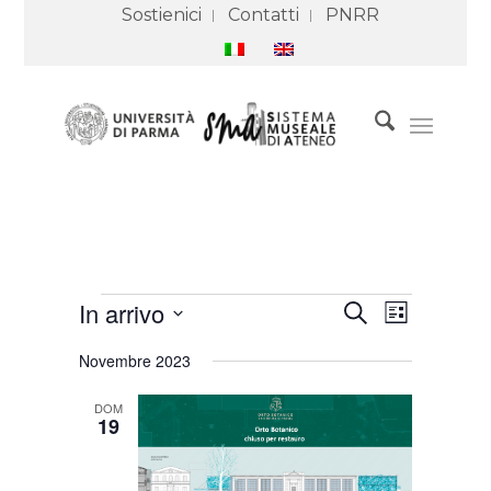
Sostienici
Contatti
PNRR
Eventi
Eventi
Evento
In arrivo
Cerca
Ricerca
Viste
Lista
e
Navigazione
Seleziona
viste
Novembre 2023
Navigazione
la
data.
DOM
19