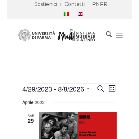
Sostienici
Contatti
PNRR
Eventi
Eventi
Evento
4/29/2023
 - 
8/8/2026
Cerca
Ricerca
Viste
Lista
e
Navigazione
Seleziona
viste
Aprile 2023
Navigazione
la
data.
SAB
29