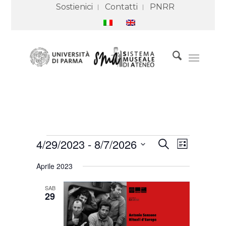
Sostienici
Contatti
PNRR
Eventi
Eventi
Evento
4/29/2023
 - 
8/7/2026
Cerca
Ricerca
Viste
Lista
e
Navigazione
Seleziona
viste
Aprile 2023
Navigazione
la
data.
SAB
29